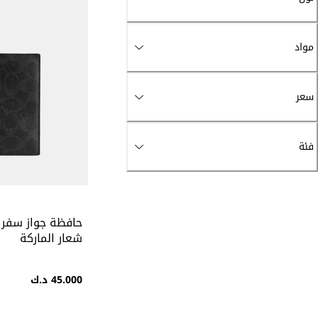
مواد
سعر
فئة
حافظة جواز سفر 
شعار الماركة
45.000 د.ك