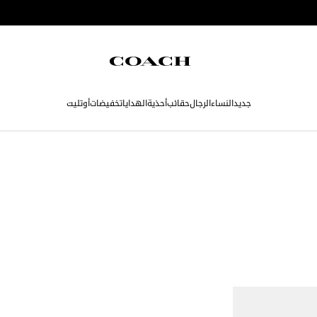
جديد
النساء
الرجال
حقائب
أحذية
الهدايا
تخفيضات
أوتليت