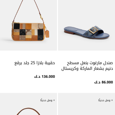
صندل مارغوت بنعل مسطح
حقيبة بلازا 25 جلد برقع
دنيم بشعار الماركة وكريستال
136.000 د.ك
86.000 د.ك
⭐ وصل حديثًا
⭐ وصل حديثًا