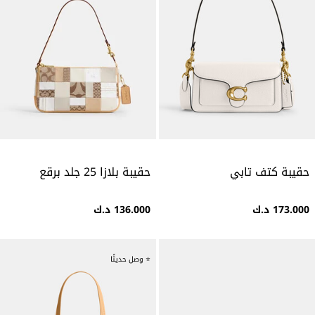
حقيبة كتف تابي
حقيبة بلازا 25 جلد برقع
173.000 د.ك
136.000 د.ك
⭐ وصل حديثًا