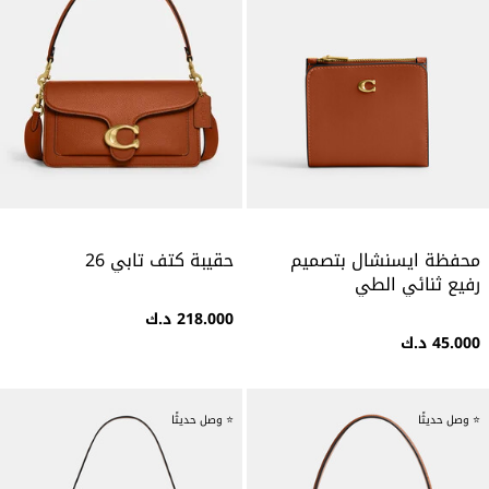
محفظة ايسنشال بتصميم
حقيبة كتف تابي 26
رفيع ثنائي الطي
218.000 د.ك
45.000 د.ك
⭐ وصل حديثًا
⭐ وصل حديثًا