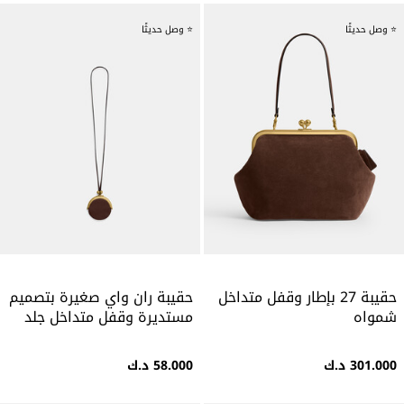
⭐ وصل حديثًا
⭐ وصل حديثًا
حقيبة 27 بإطار وقفل متداخل
حقيبة ران واي صغيرة بتصميم
شمواه
مستديرة وقفل متداخل جلد
301.000 د.ك
58.000 د.ك