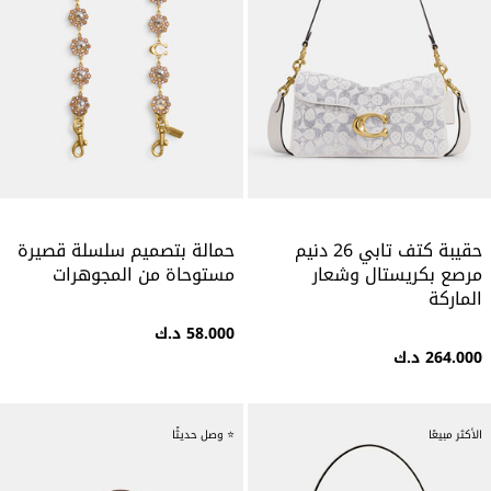
حقيبة كتف تابي 26 دنيم
حمالة بتصميم سلسلة قصيرة
مرصع بكريستال وشعار
مستوحاة من المجوهرات
الماركة
58.000 د.ك
264.000 د.ك
الأكثر مبيعًا
⭐ وصل حديثًا