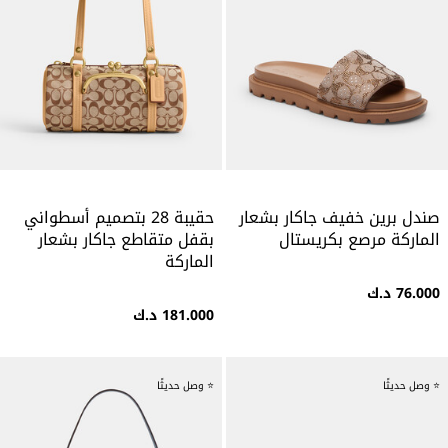
صندل برين خفيف جاكار بشعار
حقيبة 28 بتصميم أسطواني
الماركة مرصع بكريستال
بقفل متقاطع جاكار بشعار
الماركة
76.000 د.ك
181.000 د.ك
⭐ وصل حديثًا
⭐ وصل حديثًا