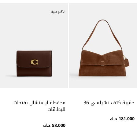
الأكثر مبيعًا
حقيبة كتف تشيلسي 36
محفظة ايسنشال بفتحات
للبطاقات
181.000 د.ك
58.000 د.ك