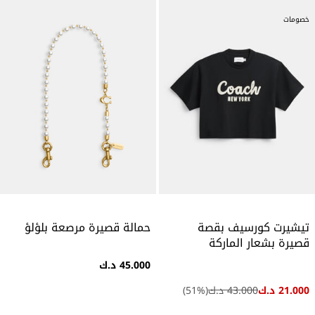
خصومات
تيشيرت كورسيف بقصة
حمالة قصيرة مرصعة بلؤلؤ
قصيرة بشعار الماركة
45.000 د.ك
21.000 د.ك
43.000 د.ك
(
%)
51