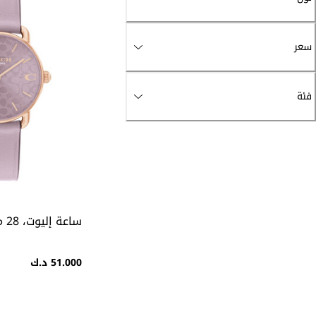
سعر
فئة
ساعة إليوت، 28 مم
51.000 د.ك