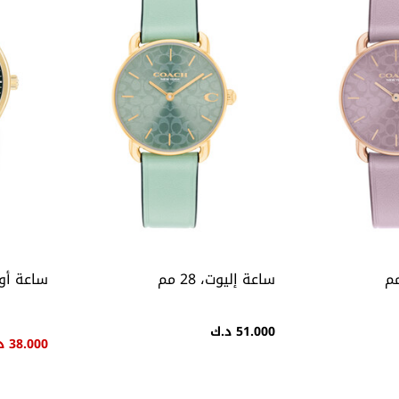
ساعة إليوت، 28 مم
ساعة أو
51.000 د.ك
38.000 د.ك