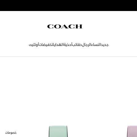
جديد
النساء
الرجال
حقائب
أحذية
الهدايا
تخفيضات
أوتليت
خصومات