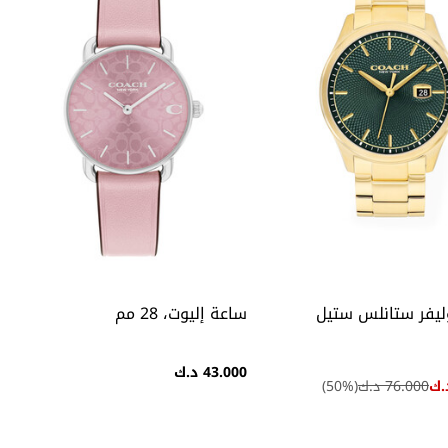
ليفر ستانلس ستيل
ساعة إليوت، 28 مم
43.000 د.ك
76.000 د.ك
(
%)
50