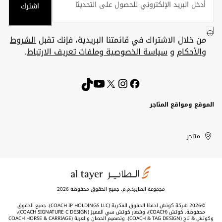
اشترك
من خلال الاشتراك في قائمتنا البريدية، فإنك تقبل
الشروط
والأحكام
و
سياسة الخصوصية وملفات تعريف الارتباط
.
الموقع ومواقع المتاجر
الكويت
United
Kuwait
الإمارات
متاجر
Arab
العربية
المتحدة
Emirates
مجموعة الطايرذ.م.م. جميع الحقوق محفوظة 2026
©2026 شركة كوتش لحفظ الحقوق الفكرية (COACH IP HOLDINGS LLC). جميع الحقوق
محفوظة. كوتش (COACH)، وشعار كوتش سي المميز (COACH SIGNATURE C DESIGN)،
وكوتش & تاج (COACH & TAG DESIGN)، وتصميم الحصان والعربة (COACH HORSE & CARRIAGE