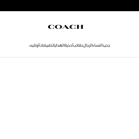
جديد
النساء
الرجال
حقائب
أحذية
الهدايا
تخفيضات
أوتليت