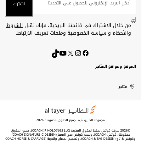
اشترك
من خلال الاشتراك في قائمتنا البريدية، فإنك تقبل
الشروط
والأحكام
و
سياسة الخصوصية وملفات تعريف الارتباط
.
الموقع ومواقع المتاجر
الكويت
United
Kuwait
الإمارات
متاجر
Arab
العربية
المتحدة
Emirates
مجموعة الطايرذ.م.م. جميع الحقوق محفوظة 2026
©2026 شركة كوتش لحفظ الحقوق الفكرية (COACH IP HOLDINGS LLC). جميع الحقوق
محفوظة. كوتش (COACH)، وشعار كوتش سي المميز (COACH SIGNATURE C DESIGN)،
وكوتش & تاج (COACH & TAG DESIGN)، وتصميم الحصان والعربة (COACH HORSE & CARRIAGE