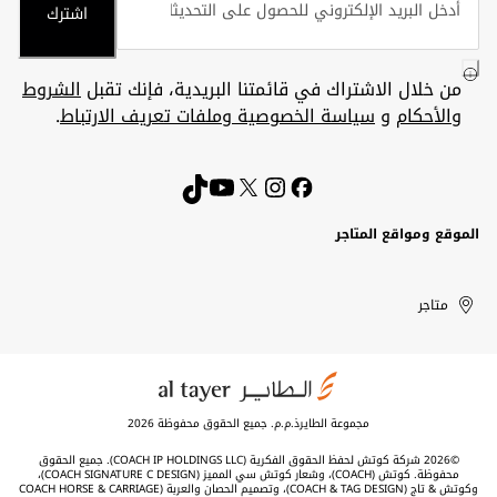
اشترك
من خلال الاشتراك في قائمتنا البريدية، فإنك تقبل
الشروط
والأحكام
و
سياسة الخصوصية وملفات تعريف الارتباط
.
الموقع ومواقع المتاجر
الكويت
United
Kuwait
الإمارات
متاجر
Arab
العربية
المتحدة
Emirates
مجموعة الطايرذ.م.م. جميع الحقوق محفوظة 2026
©2026 شركة كوتش لحفظ الحقوق الفكرية (COACH IP HOLDINGS LLC). جميع الحقوق
محفوظة. كوتش (COACH)، وشعار كوتش سي المميز (COACH SIGNATURE C DESIGN)،
وكوتش & تاج (COACH & TAG DESIGN)، وتصميم الحصان والعربة (COACH HORSE & CARRIAGE