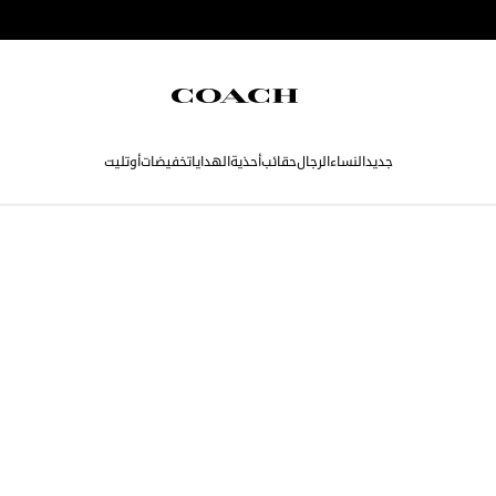
جديد
النساء
الرجال
حقائب
أحذية
الهدايا
تخفيضات
أوتليت