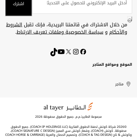
اشترك
من خلال الاشتراك في قائمتنا البريدية، فإنك تقبل
الشروط
والأحكام
و
سياسة الخصوصية وملفات تعريف الارتباط
.
الموقع ومواقع المتاجر
الكويت
United
Kuwait
الإمارات
متاجر
Arab
العربية
المتحدة
Emirates
مجموعة الطايرذ.م.م. جميع الحقوق محفوظة 2026
©2026 شركة كوتش لحفظ الحقوق الفكرية (COACH IP HOLDINGS LLC). جميع الحقوق
محفوظة. كوتش (COACH)، وشعار كوتش سي المميز (COACH SIGNATURE C DESIGN)،
وكوتش & تاج (COACH & TAG DESIGN)، وتصميم الحصان والعربة (COACH HORSE & CARRIAGE