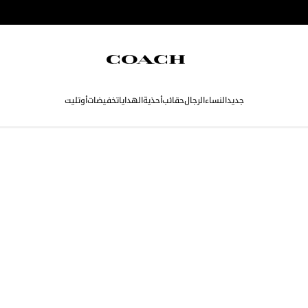
جديد
النساء
الرجال
حقائب
أحذية
الهدايا
تخفيضات
أوتليت