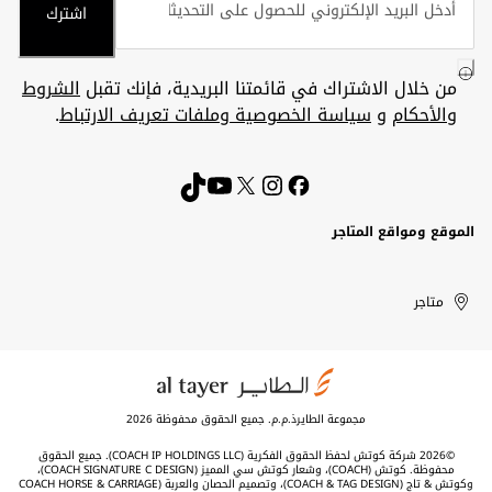
اشترك
من خلال الاشتراك في قائمتنا البريدية، فإنك تقبل
الشروط
والأحكام
و
سياسة الخصوصية وملفات تعريف الارتباط
.
الموقع ومواقع المتاجر
الكويت
United
Kuwait
الإمارات
متاجر
Arab
العربية
المتحدة
Emirates
مجموعة الطايرذ.م.م. جميع الحقوق محفوظة 2026
©2026 شركة كوتش لحفظ الحقوق الفكرية (COACH IP HOLDINGS LLC). جميع الحقوق
محفوظة. كوتش (COACH)، وشعار كوتش سي المميز (COACH SIGNATURE C DESIGN)،
وكوتش & تاج (COACH & TAG DESIGN)، وتصميم الحصان والعربة (COACH HORSE & CARRIAGE