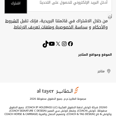
اشترك
من خلال الاشتراك في قائمتنا البريدية، فإنك تقبل
الشروط
والأحكام
و
سياسة الخصوصية وملفات تعريف الارتباط
.
الموقع ومواقع المتاجر
الكويت
United
Kuwait
الإمارات
متاجر
Arab
العربية
المتحدة
Emirates
مجموعة الطايرذ.م.م. جميع الحقوق محفوظة 2026
©2026 شركة كوتش لحفظ الحقوق الفكرية (COACH IP HOLDINGS LLC). جميع الحقوق
محفوظة. كوتش (COACH)، وشعار كوتش سي المميز (COACH SIGNATURE C DESIGN)،
وكوتش & تاج (COACH & TAG DESIGN)، وتصميم الحصان والعربة (COACH HORSE & CARRIAGE