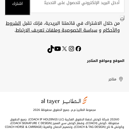
اشترك
من خلال الاشتراك في قائمتنا البريدية، فإنك تقبل
الشروط
والأحكام
و
سياسة الخصوصية وملفات تعريف الارتباط
.
الموقع ومواقع المتاجر
الكويت
United
Kuwait
الإمارات
متاجر
Arab
العربية
المتحدة
Emirates
مجموعة الطايرذ.م.م. جميع الحقوق محفوظة 2026
©2026 شركة كوتش لحفظ الحقوق الفكرية (COACH IP HOLDINGS LLC). جميع الحقوق
محفوظة. كوتش (COACH)، وشعار كوتش سي المميز (COACH SIGNATURE C DESIGN)،
وكوتش & تاج (COACH & TAG DESIGN)، وتصميم الحصان والعربة (COACH HORSE & CARRIAGE