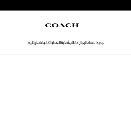
جديد
النساء
الرجال
حقائب
أحذية
الهدايا
تخفيضات
أوتليت