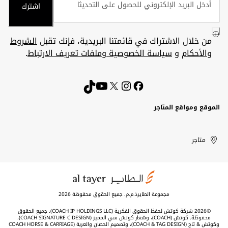
اشترك
من خلال الاشتراك في قائمتنا البريدية، فإنك تقبل
الشروط
والأحكام
و
سياسة الخصوصية وملفات تعريف الارتباط
.
الموقع ومواقع المتاجر
الكويت
United
Kuwait
الإمارات
متاجر
Arab
العربية
المتحدة
Emirates
مجموعة الطايرذ.م.م. جميع الحقوق محفوظة 2026
©2026 شركة كوتش لحفظ الحقوق الفكرية (COACH IP HOLDINGS LLC). جميع الحقوق
محفوظة. كوتش (COACH)، وشعار كوتش سي المميز (COACH SIGNATURE C DESIGN)،
وكوتش & تاج (COACH & TAG DESIGN)، وتصميم الحصان والعربة (COACH HORSE & CARRIAGE