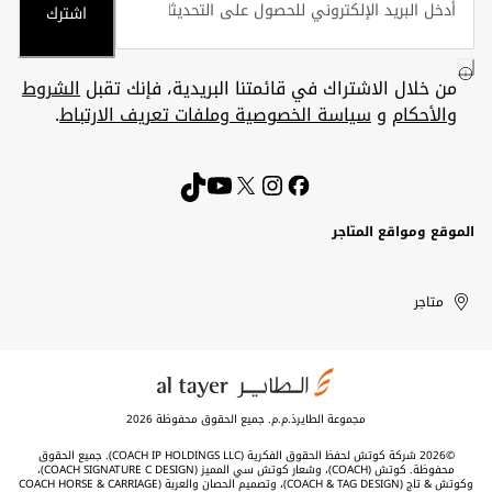
اشترك
من خلال الاشتراك في قائمتنا البريدية، فإنك تقبل
الشروط
والأحكام
و
سياسة الخصوصية وملفات تعريف الارتباط
.
الموقع ومواقع المتاجر
الكويت
United
Kuwait
الإمارات
متاجر
Arab
العربية
المتحدة
Emirates
مجموعة الطايرذ.م.م. جميع الحقوق محفوظة 2026
©2026 شركة كوتش لحفظ الحقوق الفكرية (COACH IP HOLDINGS LLC). جميع الحقوق
محفوظة. كوتش (COACH)، وشعار كوتش سي المميز (COACH SIGNATURE C DESIGN)،
وكوتش & تاج (COACH & TAG DESIGN)، وتصميم الحصان والعربة (COACH HORSE & CARRIAGE