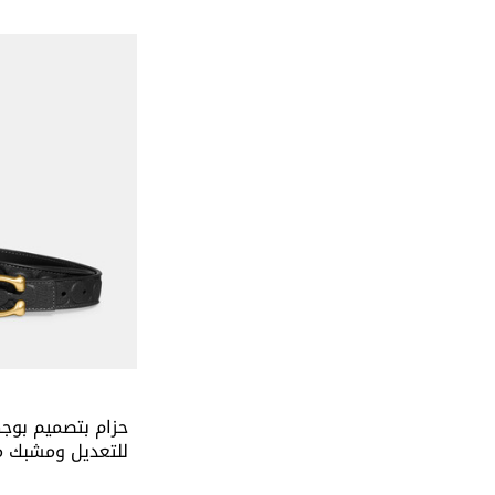
حزام بتصميم بوج
للتعديل ومشبك م
الماركة، 25 مم