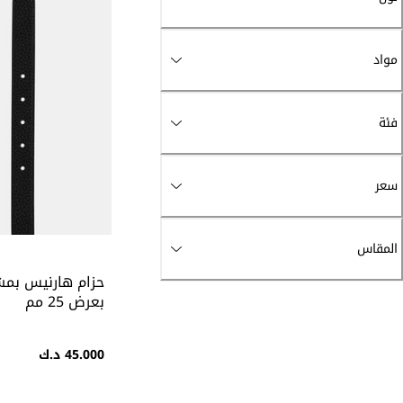
مواد
فئة
سعر
المقاس
حزام هارنيس بم
بعرض 25 مم
45.000 د.ك