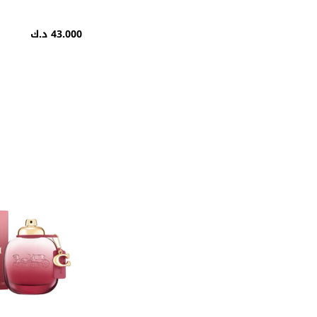
43.000 د.ك