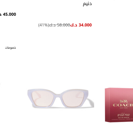
دنيم
45.000 د.ك
34.000 د.ك
58.000 د.ك
(
%)
41
خصومات