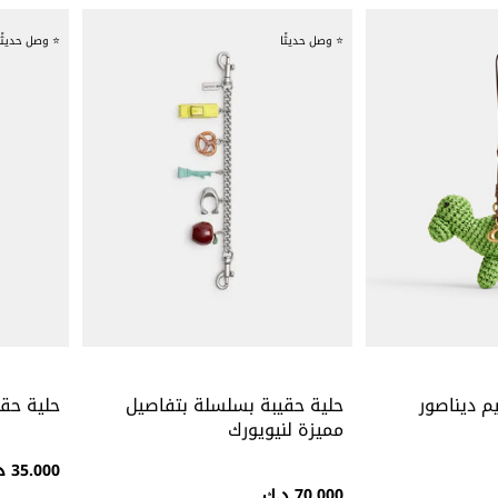
⭐ وصل حديثًا
⭐ وصل حديثًا
م ديناصور
حلية حقيبة بسلسلة بتفاصيل
حلية حق
مميزة لنيويورك
35.000 د.ك
70.000 د.ك