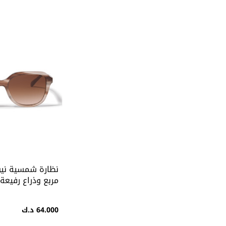
نظارة شمسية نيوي
مربع وذراع رفيعة
64.000 د.ك