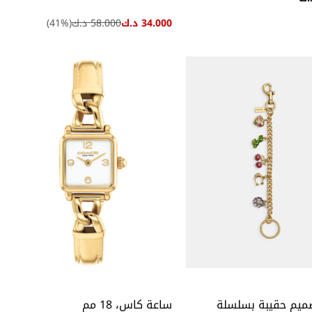
34.000 د.ك
58.000 د.ك
(
%)
41
صميم حقيبة بسلسلة
ساعة كاس، 18 مم