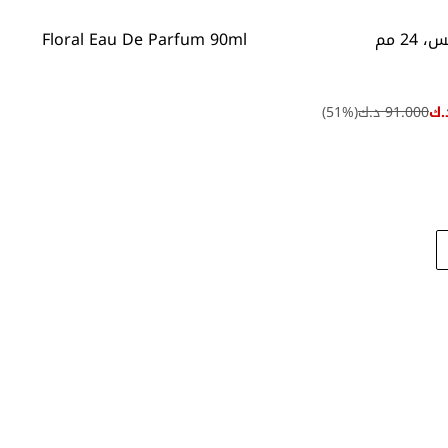
24 مم
Floral Eau De Parfum 90ml
91.000 د.ك
(
%)
51