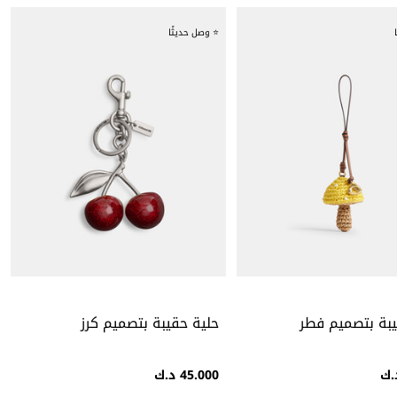
⭐ وصل حديثًا
يبة بتصميم فطر
حلية حقيبة بتصميم كرز
45.000 د.ك