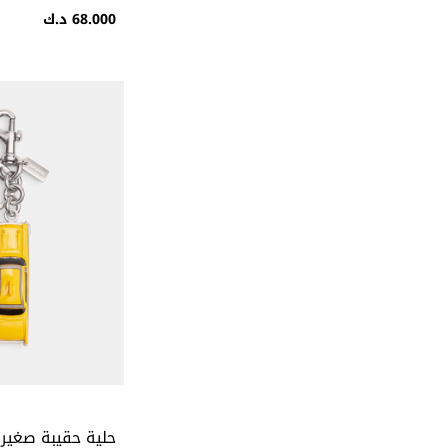
68.000 د.ك
حلية حقيبة صغير