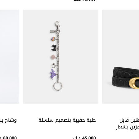
هين قابل
حلية حقيبة بتصميم سلسلة
وشاح بشع
زين بشعار
45.000 د.ك
80.000 د.ك