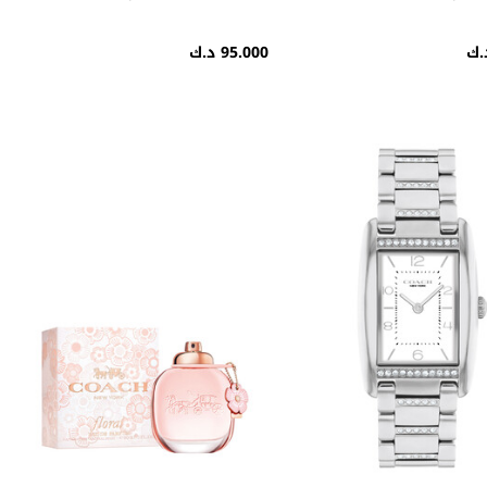
95.000 د.ك