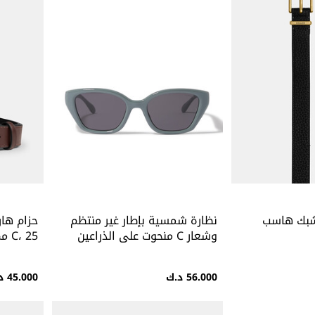
شبك هاسب
نظارة شمسية بإطار غير منتظم
حزام هار
وشعار C منحوت على الذراعين
C، 25 مم
56.000 د.ك
45.000 د.ك