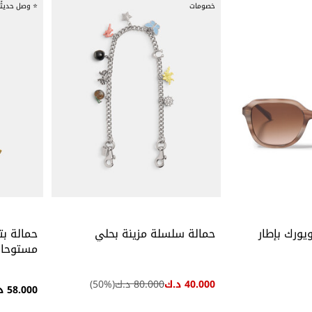
خصومات
⭐ وصل حديثًا
ورك بإطار
حمالة سلسلة مزينة بحلي
حمالة ب
مستوحاة
40.000 د.ك
80.000 د.ك
(
%)
50
58.000 د.ك