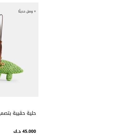
⭐ وصل حديثًا
حلية حقيبة بتصمي
45.000 د.ك