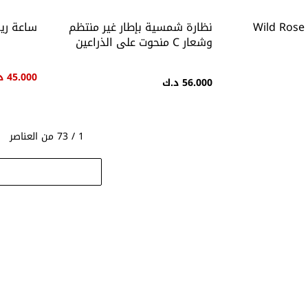
Wild Rose
نظارة شمسية بإطار غير منتظم
ساعة ريس، 
وشعار C منحوت على الذراعين
45.000 د.ك
56.000 د.ك
1 / 73 من العناصر