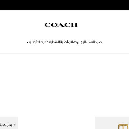
جديد
النساء
الرجال
حقائب
أحذية
الهدايا
تخفيضات
أوتليت
⭐ وصل حديثًا