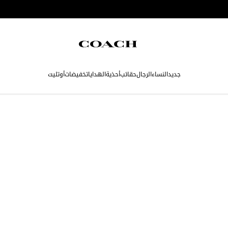
جديد
النساء
الرجال
حقائب
أحذية
الهدايا
تخفيضات
أوتليت