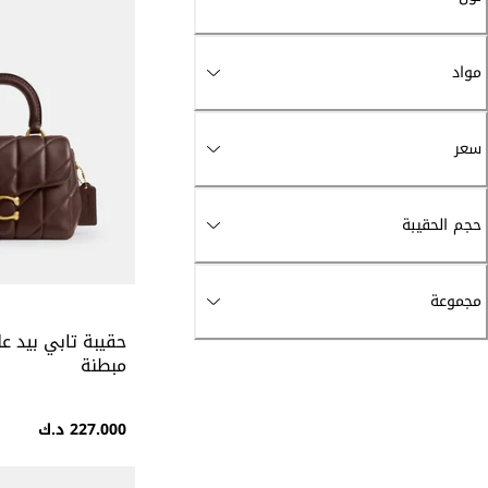
مواد
سعر
حجم الحقيبة
مجموعة
حقيبة تابي بيد ع
مبطنة
227.000 د.ك