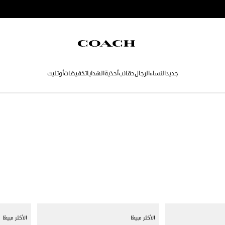
جديد
النساء
الرجال
حقائب
أحذية
الهدايا
تخفيضات
أوتليت
الأكثر مبيعًا
الأكثر مبيعًا