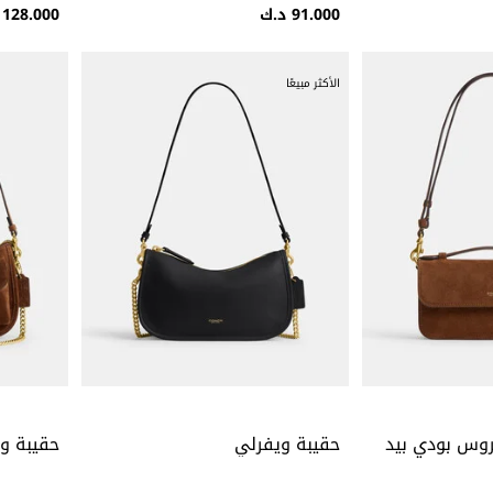
91.000 د.ك
128.000 د.ك
الأكثر مبيعًا
كروس بودي بيد
حقيبة ويفرلي
حقيبة و