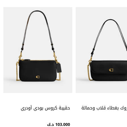
وك بغطاء قلاب وحمالة
حقيبة كروس بودي أودري
103.000 د.ك