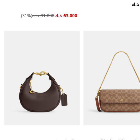
63.000 د.ك
91.000 د.ك
(
%)
31