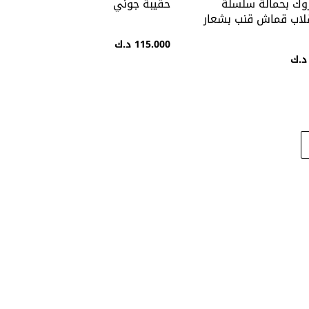
روك بحمالة سلسلة
حقيبة جوني
لاب قماش قنب بشعار
115.000 د.ك