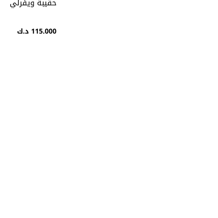
حقيبة ويفرلي
115.000 د.ك