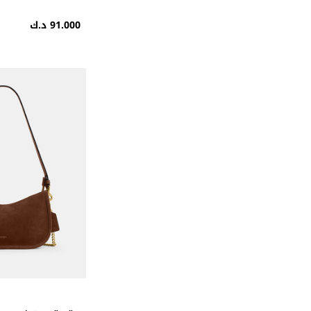
91.000 د.ك