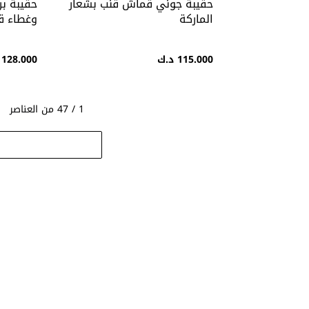
حقيبة جوني قماش قنب بشعار
حقيبة ب
الماركة
وغطاء ق
الماركة
115.000 د.ك
128.000 د.ك
1 / 47 من العناصر