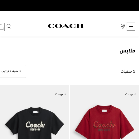
Ski
t
Conten
ملابس
5 منتجات
تصفية / ترتيب
خصومات
خصومات