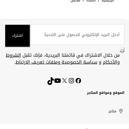
/
/
الرئيسية
النساء
ملابس
اشترك
من خلال الاشتراك في قائمتنا البريدية، فإنك تقبل
الشروط
والأحكام
و
سياسة الخصوصية وملفات تعريف الارتباط
.
الموقع ومواقع المتاجر
الكويت
United
Kuwait
الإمارات
متاجر
Arab
العربية
المتحدة
Emirates