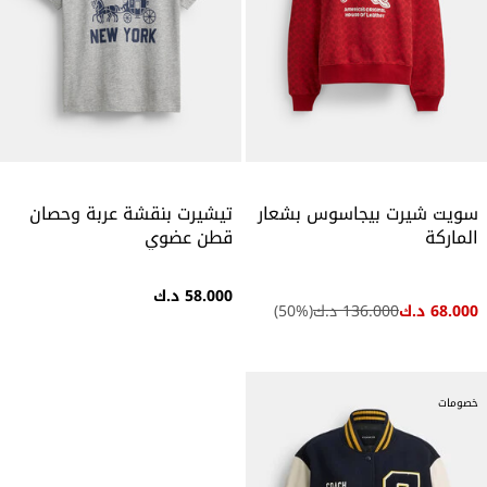
سويت شيرت بيجاسوس بشعار
تيشيرت بنقشة عربة وحصان
الماركة
قطن عضوي
58.000 د.ك
68.000 د.ك
136.000 د.ك
(
%)
50
خصومات