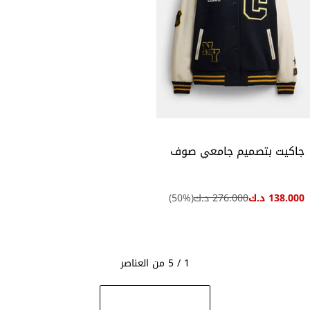
جاكيت بتصميم جامعي صوف
138.000 د.ك
276.000 د.ك
(
%)
50
1 / 5 من العناصر