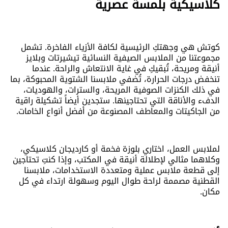
كلاسيكية بلمسة عصرية
كوتش هي وجهتكِ الرئيسية لكافة الأزياء الفاخرة. تشمل
مجموعتنا من الملابس الصيفية النسائية تيشيرتات وبلايز
أنيقة ومريحة، تُبقيكِ في غاية الانتعاش والراحة. عندما
تنخفض درجات الحرارة، تُضفي ملابسنا الشتوية المحبوكة، بما
في ذلك الكنزات الصوفية المريحة، والسترات، والهوديات،
الدفء والأناقة التي تحتاجينها. ستجدين أيضاً تشكيلة راقية
من الجاكيتات والمعاطف المصنوعة من أفضل أنواع الخامات.
لملابس العمل، اختاري بلوزة فخمة أو كارديجان كلاسيكي،
وكلاهما مثالي لإطلالة أنيقة في المكتب، وإذا كنتِ تحتاجين
إلى قطعة ملابس عملية ومتعددة الاستخدامات، ملابسنا
القطنية مصممة لراحة طوال اليوم وسهولة ارتداء في كل
مكان.