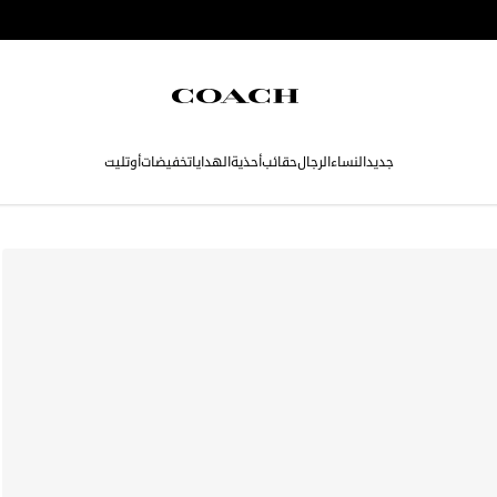
جديد
النساء
الرجال
حقائب
أحذية
الهدايا
تخفيضات
أوتليت