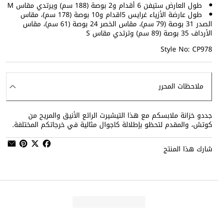
طول العارض ستيفن 6 أقدام و2 بوصة (188 سم) ويرتدي مقاس M
طول عارضة الأزياء غرايس 5اقدام و10 بوصة (178 سم)، مقاس
الصدر 31 بوصة (79 سم)، مقاس الخصر 24 بوصة (61 سم)، مقاس
الأرداف 35 بوصة (89 سم) وترتدي مقاس S
Style No: CP978
ملاحظات المحرر
جددو خزانة ملابسكم مع هذا التيشيرت الرائع الأنيق والمريح من
كوتش، والمقدم لتحظو بإطلالة كاجوال مثالية في خرجاتكم المختلفة.
شارك هذا المنتج