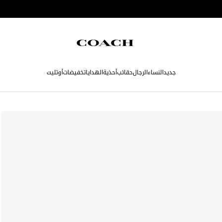
جديد
النساء
الرجال
حقائب
أحذية
الهدايا
تخفيضات
أوتليت