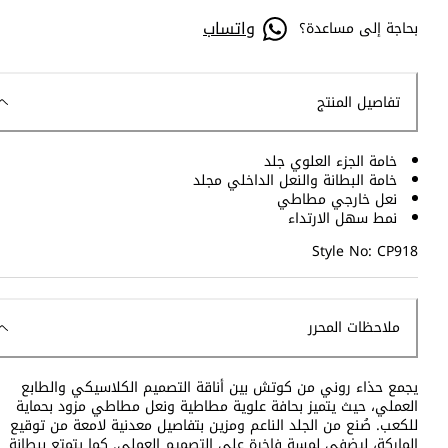
واتساب
بحاجة إلى مساعدة؟
تفاصيل المنتج
خامة الجزء العلوي جلد
خامة البطانة والنعل الداخلي مجلد
نعل خارجي مطاطي
نمط سهل الارتداء
Style No: CP918
ملاحظات المحرر
يجمع حذاء روني من كوتش بين أناقة التصميم الكلاسيكي والطابع
العملي، حيث يتميز بحافة علوية مطاطية ونعل مطاطي مزود بحماية
للكعب. صُنع من الجلد الناعم ومزين بتفاصيل معدنية لامعة من توقيع
الماركة، ليضفي لمسة فاخرة على التصميم العملي. كما يتمتع ببطانة