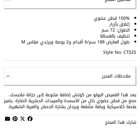
100% قطن عضوي
إغلاق بأزرار
الطول: 72 سم
تنظيف بالغسالة
طول العارض 188 سم/6 أقدام و2 بوصة ويرتدي مقاس M
Style No: CT025
ملاحظات المحرر
يعد هذا القميص البولو من كوتش إضافة متنوعة إلى خزانة ملابسك.
صنع من قطن عضوي خالٍ من الأسمدة والمبيدات الحشرية الضارة. يتميز
بقصة كلاسيكية وياقة مضلعة ويزدان بشارة الحصان والعربة الشهيرة.
شارك هذا المنتج