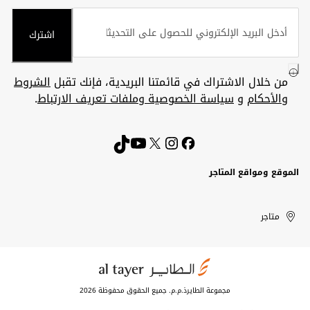
اشترك
من خلال الاشتراك في قائمتنا البريدية، فإنك تقبل
الشروط
والأحكام
و
سياسة الخصوصية وملفات تعريف الارتباط
.
الموقع ومواقع المتاجر
الكويت
United
Kuwait
الإمارات
متاجر
Arab
العربية
المتحدة
Emirates
مجموعة الطايرذ.م.م. جميع الحقوق محفوظة 2026