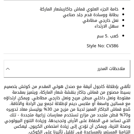
خامة الجزء العلوي قماش جاكاربشعار الماركة
بطانة ووسادة قدم جلد صناعي
نعل خارجي مطاطي
سهل الارتداء
كعب .5 سم
Style No: CV386
ملاحظات المحرر
تألقي بإطلالة كاجول أنيقة مع صندل هولي المقدم من كوتش بتصميم
بسيط مصنوع من قماش جاكار بنقشة شعار الماركة، ويتميز بمقدمة
مفتوحة ونعل داخلي مبطن مريح ونعل خارجي مطاطي. ويمكن ارتداؤه
مع فساتين واسعة أو ملابس دينم لإطلالة تجمع بين الراحة والأناقة.
صُنع قماش الجاكار المميز لدينا من مزيج من 30% بوليستر معاد تدويره
و70% قطن متجدد من مزارع تستخدم ممارسات زراعية متجددة - تلك
التي تساعد في الحفاظ على الأرض وتجديدها، وزيادة التنوع البيولوجي
وصحة التربة، ويمكن أن تؤدي إلى زيادة امتصاص الكربون. ليعكس
التزامنا المستمر بالمساعدة في تقليل تأثيرنا على الكوكب.