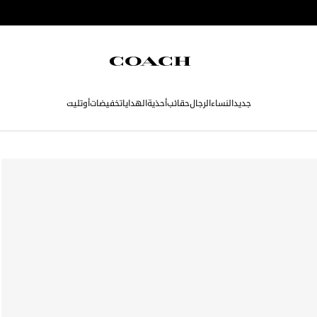
جديد
النساء
الرجال
حقائب
أحذية
الهدايا
تخفيضات
أوتليت