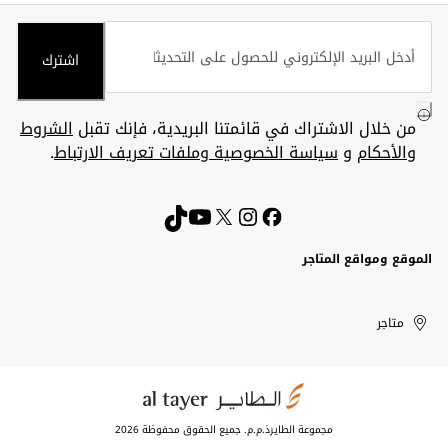
اشترك
من خلال الاشتراك في قائمتنا البريدية، فإنك تقبل
الشروط
والأحكام
و
سياسة الخصوصية وملفات تعريف الارتباط
.
الموقع ومواقع المتاجر
الكويت
United
Kuwait
الإمارات
متاجر
Arab
العربية
المتحدة
Emirates
مجموعة الطايرذ.م.م. جميع الحقوق محفوظة 2026