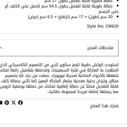
حمالة قصيرة قابلة للفصل بطول 27 سم
حمالة طويلة قابلة للفصل بطول 54.5 سم للحمل على الكتف أو
على الجسم
20 سم (طول) × 17 سم (ارتفاع) × 6.5 سم (عرض)
Style No: CW629
ملاحظات المحرر
استوحت كوتش حقيبة تايمز سكوير تابي من التصميم الكلاسيكي الذي
اشتهرت به الماركة في فترة السبعينيات وقدمتها بتفاصيل رائعة تعك
شغفها بالأجواء الصاخبة لمدينة نيويورك. صنعت من جلد نابا بتصميم
مبطّن وتزدان بحلية معدنية بشعار الماركة المميز كما تأتي بحمالة كتف
قابلة للتعديل فضلاً عن حمالة إضافية تمكنك من حملها بوضعية كروس
مما يجعلها إضافة فريدة لمجموعة حقائبك.
شارك هذا المنتج