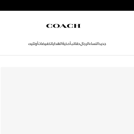
جديد
النساء
الرجال
حقائب
أحذية
الهدايا
تخفيضات
أوتليت