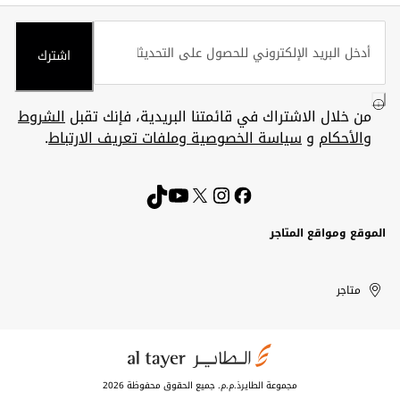
اشترك
من خلال الاشتراك في قائمتنا البريدية، فإنك تقبل
الشروط
والأحكام
و
سياسة الخصوصية وملفات تعريف الارتباط
.
الموقع ومواقع المتاجر
الكويت
United
Kuwait
الإمارات
متاجر
Arab
العربية
المتحدة
Emirates
مجموعة الطايرذ.م.م. جميع الحقوق محفوظة 2026