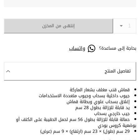
إنتهى من المخزن
واتساب
بحاجة إلى مساعدة؟
تفاصيل المنتج
قماش قنب مغلف بشعار الماركة
جيوب داخلية بسحاب وجيوب متعددة الاستخدامات
إغلاق بسحاب علوي وبطانة قماش
يد قابلة للإزالة بطول 28 سم
جيب خارجي بسحاب
حمالة قابلة للإزالة بطول 56 سم لحمل الحقيبة على الكتف أو
بوضعية كروس بودي
29 سم (طول) × 23 سم (ارتفاع) × 9 سم (عرض)