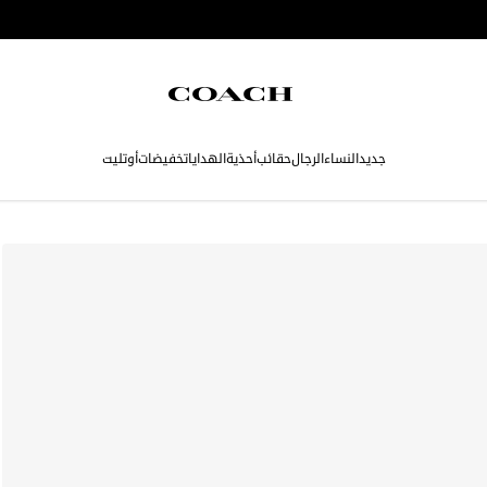
جديد
النساء
الرجال
حقائب
أحذية
الهدايا
تخفيضات
أوتليت