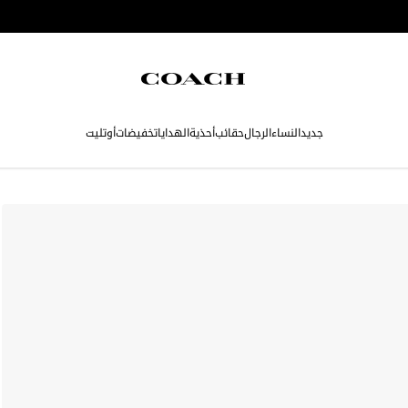
جديد
النساء
الرجال
حقائب
أحذية
الهدايا
تخفيضات
أوتليت