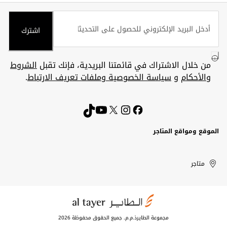
اشترك
من خلال الاشتراك في قائمتنا البريدية، فإنك تقبل
الشروط
والأحكام
و
سياسة الخصوصية وملفات تعريف الارتباط
.
الموقع ومواقع المتاجر
الكويت
United
Kuwait
الإمارات
متاجر
Arab
العربية
المتحدة
Emirates
مجموعة الطايرذ.م.م. جميع الحقوق محفوظة 2026