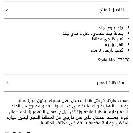
تفاصيل المنتج
جزء علوي جلد
بطانة جلد صناعي، نعل داخلي جلد
نعل خارجي مطاط
قفل بإبزيم
كعب بارتفاع 8 سم
Style No: CZ378
ملاحظات المحرر
صممت ماركة كوتش هذا الصندل بنعل سميك ليكون خيارًا مثاليًا
لإطلاتك النهارية والمسائية على حد السواء، فهو مصنوع من الجلد
الناعم بحلية بشعار الماركة وإغلاق بإبزيم لضمان الشعور بالراحة طوال
اليوم. يستند الصندل على نعل خارجي من المطاط المتين ليكون خيارك
المفضل لإطلالة مفعمة بالثقة في مختلف المناسبات.