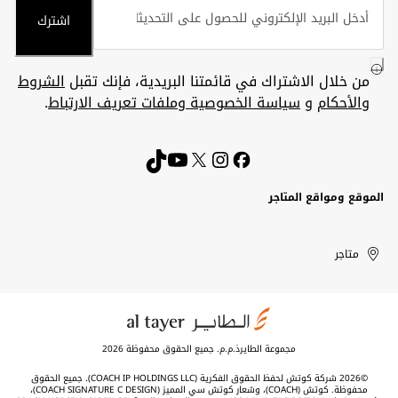
اشترك
من خلال الاشتراك في قائمتنا البريدية، فإنك تقبل
الشروط
والأحكام
و
سياسة الخصوصية وملفات تعريف الارتباط
.
الموقع ومواقع المتاجر
الكويت
United
Kuwait
الإمارات
متاجر
Arab
العربية
المتحدة
Emirates
مجموعة الطايرذ.م.م. جميع الحقوق محفوظة 2026
©2026 شركة كوتش لحفظ الحقوق الفكرية (COACH IP HOLDINGS LLC). جميع الحقوق
محفوظة. كوتش (COACH)، وشعار كوتش سي المميز (COACH SIGNATURE C DESIGN)،