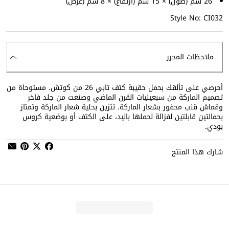
26 سم (طول) × 15 سم (ارتفاع) × 8 سم (عرض)
Style No: CI032
ملاحظات المحرر
أحرصي على تألقك بحمل حقيبة كتف تابي 26 من كوتش. مستوحاة من
تصميم الماركة من سبعينيات القرن الماضي وصنعت من جلد فاخر
وقماش قنب محفور بشعار الماركة. تتزين بحلية شعار الماركة وتمتاز
بحمالتين قابلتين لفزالة لحملها باليد، على الكتف أو بوضعية كروس
بودي.
شارك هذا المنتج