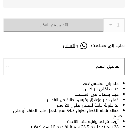
إنتهى من المخزن
واتساب
بحاجة إلى مساعدة؟
تفاصيل المنتج
جلد بارز الملمس لامع
جيب داخلي بزر كبس
جيب بسحاب في المنتصف
قفل دوار وإغلاق بكبس، بطانة من القماش
يد علوية قابلة للفصل بطول 28 سم
حمالة قابلة للفصل بطول 54.5 سم للحمل على الكتف أو على
الجسم
أربعة قواعد واقية عند القاعدة
28 سم (طول) × 26.5 سم (ارتفاع) × 16 سم (عرض)