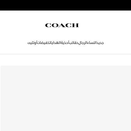
جديد
النساء
الرجال
حقائب
أحذية
الهدايا
تخفيضات
أوتليت