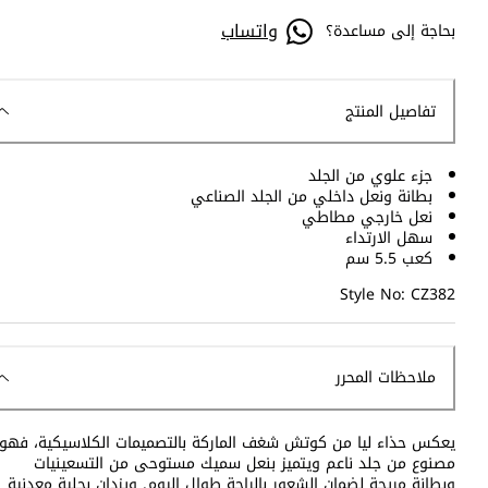
واتساب
بحاجة إلى مساعدة؟
تفاصيل المنتج
جزء علوي من الجلد
بطانة ونعل داخلي من الجلد الصناعي
نعل خارجي مطاطي
سهل الارتداء
كعب 5.5 سم
Style No: CZ382
ملاحظات المحرر
يعكس حذاء ليا من كوتش شغف الماركة بالتصميمات الكلاسيكية، فهو
مصنوع من جلد ناعم ويتميز بنعل سميك مستوحى من التسعينيات
وبطانة مريحة لضمان الشعور بالراحة طوال اليوم. ويزدان بحلية معدنية