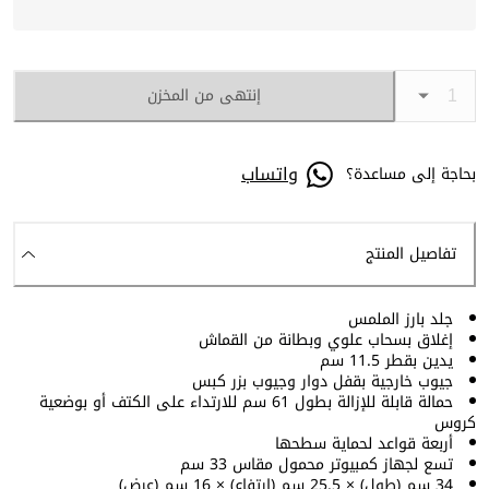
إنتهى من المخزن
واتساب
بحاجة إلى مساعدة؟
تفاصيل المنتج
جلد بارز الملمس
إغلاق بسحاب علوي وبطانة من القماش
يدين بقطر 11.5 سم
جيوب خارجية بقفل دوار وجيوب بزر كبس
حمالة قابلة للإزالة بطول 61 سم للارتداء على الكتف أو بوضعية
كروس
أربعة قواعد لحماية سطحها
تسع لجهاز كمبيوتر محمول مقاس 33 سم
34 سم (طول) × 25.5 سم (ارتفاع) × 16 سم (عرض)