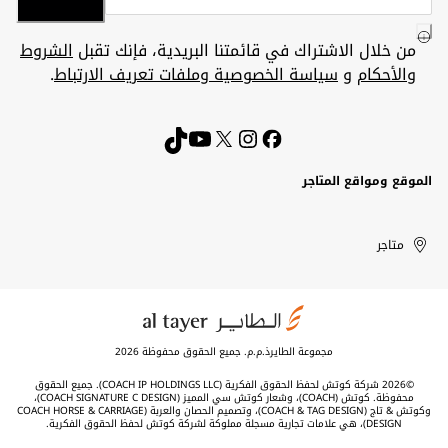
من خلال الاشتراك في قائمتنا البريدية، فإنك تقبل
الشروط
والأحكام
و
سياسة الخصوصية وملفات تعريف الارتباط
.
الموقع ومواقع المتاجر
الكويت
United
Kuwait
الإمارات
متاجر
Arab
العربية
المتحدة
Emirates
مجموعة الطايرذ.م.م. جميع الحقوق محفوظة 2026
©2026 شركة كوتش لحفظ الحقوق الفكرية (COACH IP HOLDINGS LLC). جميع الحقوق
محفوظة. كوتش (COACH)، وشعار كوتش سي المميز (COACH SIGNATURE C DESIGN)،
وكوتش & تاج (COACH & TAG DESIGN)، وتصميم الحصان والعربة (COACH HORSE & CARRIAGE
DESIGN)، هي علامات تجارية مسجلة مملوكة لشركة كوتش لحفظ الحقوق الفكرية.