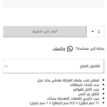
أضف إلى الحقيبة
واتساب
بحاجة إلى مساعدة؟
تفاصيل المنتج
قماش قنب بشعار الماركة مغطى بجلد عجل
ست فتحات للبطاقات
جيب كامل للفواتير
إغلاق بزر كبس
جيب خارجي للعملات المعدنية بسحاب
11 سم (طول) × 9.5 سم (ارتفاع) × 1 سم (عرض)