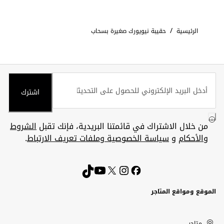
/
الرئيسية
حقيبة نيويورك صغيرة بسحاب
اشترك
من خلال الاشتراك في قائمتنا البريدية، فإنك تقبل
الشروط
والأحكام
و
سياسة الخصوصية وملفات تعريف الارتباط
.
الموقع ومواقع المتاجر
الكويت
United
Kuwait
الإمارات
متاجر