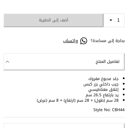
أضف إلى الحقيبة
واتساب
بحاجة إلى مساعدة؟
تفاصيل المنتج
جلد مدبوغ مفروك
جيب داخلي بزر كبس
إغلاق مغناطيسي
يد بارتفاع 26.5 سم
28 سم (طول) × 28 سم (ارتفاع) × 8 سم (عرض)
Style No: CBH44