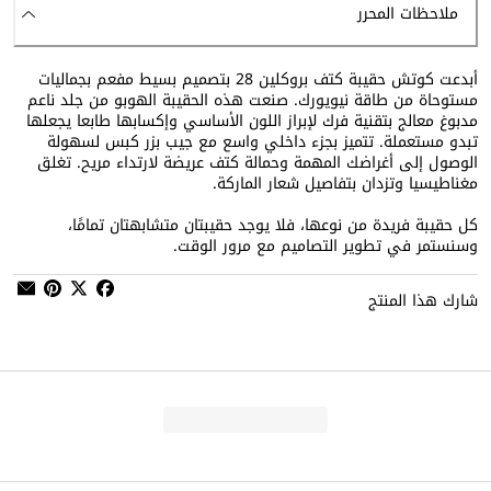
ملاحظات المحرر
أبدعت كوتش حقيبة كتف بروكلين 28 بتصميم بسيط مفعم بجماليات
مستوحاة من طاقة نيويورك. صنعت هذه الحقيبة الهوبو من جلد ناعم
مدبوغ معالج بتقنية فرك لإبراز اللون الأساسي وإكسابها طابعا يجعلها
تبدو مستعملة. تتميز بجزء داخلي واسع مع جيب بزر كبس لسهولة
الوصول إلى أغراضك المهمة وحمالة كتف عريضة لارتداء مريح. تغلق
مغناطيسيا وتزدان بتفاصيل شعار الماركة.
كل حقيبة فريدة من نوعها، فلا يوجد حقيبتان متشابهتان تمامًا،
وسنستمر في تطوير التصاميم مع مرور الوقت.
شارك هذا المنتج