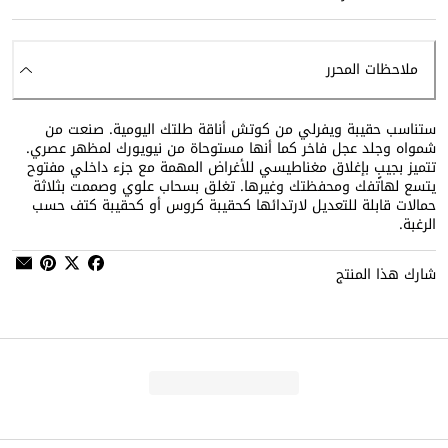
ملاحظات المحرر
ستناسب حقيبة ويفرلي من كوتش أناقة طلتك اليومية. صنعت من
شمواه وجلد عجل فاخر كما أنها مستوحاة من نيويورك لمظهر عصري.
تتميز بجيبٍ بإغلاق مغناطيسي للأغراض المهمة مع جزء داخلي مفتوح
يتسع لهاتفك ومحفظتك وغيرها. تغلق بسحاب علوي وصممت بثلاثة
حمالات قابلة للتعديل لارتدائها كحقيبة كروس أو كحقيبة كتف حسب
الرغبة.
شارك هذا المنتج