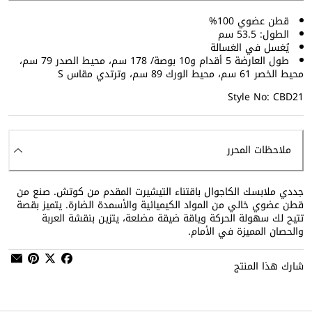
قطن عضوي 100%
الطول: 53.5 سم
يُغسل في الغسالة
طول العارضة 5 أقدام و10 بوصة/ 178 سم، محيط الصدر 79 سم،
محيط الخصر 61 سم، محيط الورك 89 سم، وترتدي مقاس S
Style No: CBD21
ملاحظات المحرر
جددي ملابسك الكاجوال باقتناء التيشيرت المقدم من كوتش. صنع من
قطن عضوي خالي من المواد الكيميائية والأسمدة الضارة. يتميز بقصة
تتيح لك سهولة الحركة وياقة ضيقة مضلعة، يتزين بنقشة العربة
والحصان المميزة في الأمام.
شارك هذا المنتج