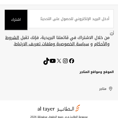
اشترك
من خلال الاشتراك في قائمتنا البريدية، فإنك تقبل
الشروط
والأحكام
و
سياسة الخصوصية وملفات تعريف الارتباط
.
الموقع ومواقع المتاجر
الكويت
United
Kuwait
الإمارات
متاجر
Arab
العربية
المتحدة
Emirates
مجموعة الطايرذ.م.م. جميع الحقوق محفوظة 2026