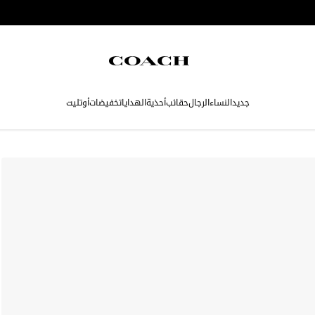
جديد
النساء
الرجال
حقائب
أحذية
الهدايا
تخفيضات
أوتليت