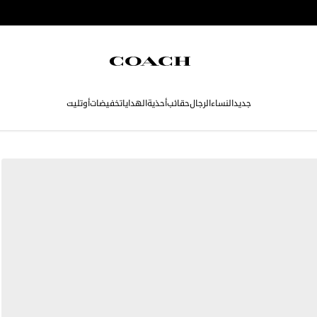
جديد
النساء
الرجال
حقائب
أحذية
الهدايا
تخفيضات
أوتليت