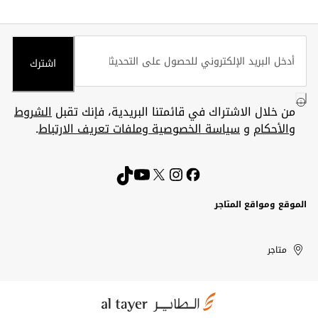
اشترك
من خلال الاشتراك في قائمتنا البريدية، فإنك تقبل
الشروط
والأحكام
و
سياسة الخصوصية وملفات تعريف الارتباط
.
الموقع ومواقع المتاجر
الكويت
United
Kuwait
الإمارات
متاجر
Arab
العربية
المتحدة
Emirates