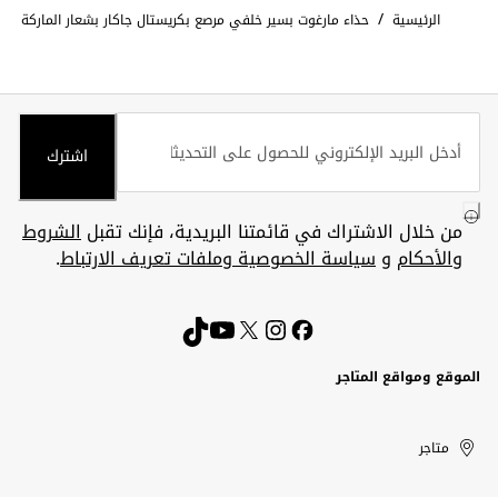
/
الرئيسية
حذاء مارغوت بسير خلفي مرصع بكريستال جاكار بشعار الماركة
اشترك
من خلال الاشتراك في قائمتنا البريدية، فإنك تقبل
الشروط
والأحكام
و
سياسة الخصوصية وملفات تعريف الارتباط
.
الموقع ومواقع المتاجر
الكويت
United
Kuwait
الإمارات
متاجر
Arab
العربية
المتحدة
Emirates