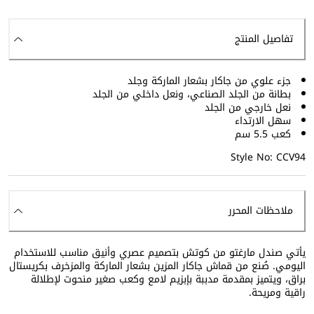
تفاصيل المنتج
جزء علوي من جاكار بشعار الماركة وجلد
بطانة من الجلد الصناعي، ونعل داخلي من الجلد
نعل خارجي من الجلد
سهل الارتداء
كعب 5.5 سم
Style No: CCV94
ملاحظات المحرر
يأتي صندل مارغتو من كوتش بتصميم عصري وأنيق مناسب للاستخدام
اليومي. صُنع من قماش جاكار المزين بشعار الماركة والمزخرف بكريستال
براق، ويتميز بمقدمة مدببة بإبزيم لامع وكعب صغير منحوت لإطلالة
راقية ومريحة.