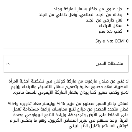
جزء علوي من جاكار بشعار الماركة وجلد
بطانة من الجلد الصناعي، ونعل داخلي من الجلد
نعل خارجي من الجلد
سهل الارتداء
كعب 5.5 سم
Style No: CCM10
ملاحظات المحرر
لا غنى عن صندل مارغوت من ماركة كوتش في تشكيلة أحذية المرأة
العصرية، فهو مصنوع بعناية بتصميم سهل التنسيق والارتداء بإبزيم
لامع وكعب صغير، كما يزدان بشعار الماركة الأيقوني للمسة فاخرة.
قماش جاكار المميز مصنوع من مزيج 46% بوليستر معاد تدويره و54%
قطن متجدد المصدر من مزارع تتبع ممارسات زراعية مستدامة تعمل
على الحفاظ على الأرض وتجديدها، وزيادة التنوع البيولوجي وصحة
التربة، وقد تسهم في تعزيز امتصاص الكربون، وهو ما يعكس التزام
كوتش المستمر بتقليل الأثر البيئي.