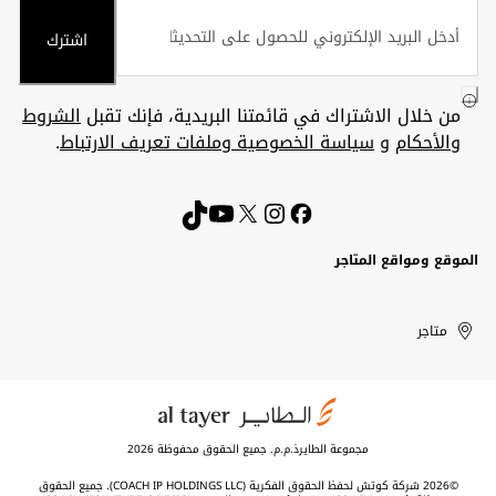
اشترك
من خلال الاشتراك في قائمتنا البريدية، فإنك تقبل
الشروط
والأحكام
و
سياسة الخصوصية وملفات تعريف الارتباط
.
الموقع ومواقع المتاجر
الكويت
United
Kuwait
الإمارات
متاجر
Arab
العربية
المتحدة
Emirates
مجموعة الطايرذ.م.م. جميع الحقوق محفوظة 2026
©2026 شركة كوتش لحفظ الحقوق الفكرية (COACH IP HOLDINGS LLC). جميع الحقوق