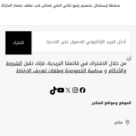
محفظة إيسنشال بتصميم رفيع ثنائي الطي قماش قنب مغلف بشعار الماركة
اشترك
من خلال الاشتراك في قائمتنا البريدية، فإنك تقبل
الشروط
والأحكام
و
سياسة الخصوصية وملفات تعريف الارتباط
.
الموقع ومواقع المتاجر
الكويت
United
Kuwait
الإمارات
متاجر
Arab
العربية
المتحدة
Emirates